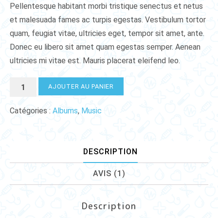
basé
Pellentesque habitant morbi tristique senectus et netus
sur
notation
et malesuada fames ac turpis egestas. Vestibulum tortor
client
quam, feugiat vitae, ultricies eget, tempor sit amet, ante.
Donec eu libero sit amet quam egestas semper. Aenean
ultricies mi vitae est. Mauris placerat eleifend leo.
quantité
AJOUTER AU PANIER
de
Woo
Catégories :
Albums
,
Music
Album
#3
DESCRIPTION
AVIS (1)
Description