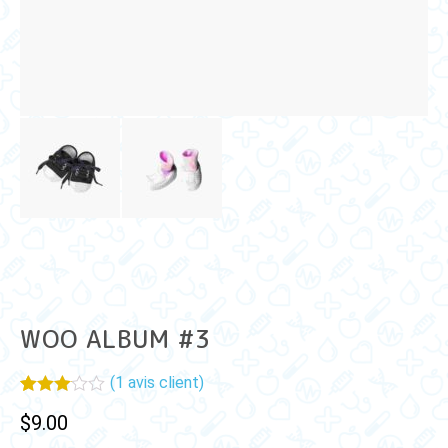
WOO ALBUM #3
(
1
avis client)
Noté
1
$
9.00
3.00
sur 5