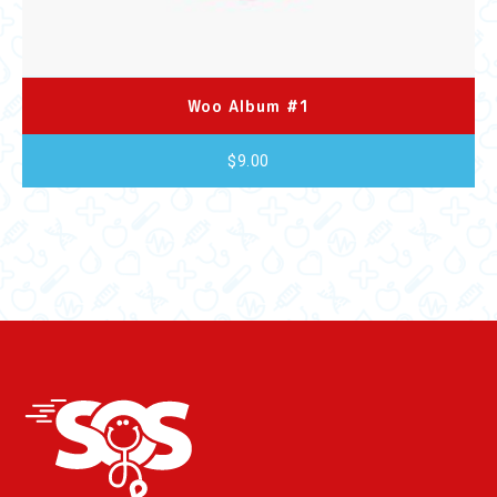
Woo Album #1
$
9.00