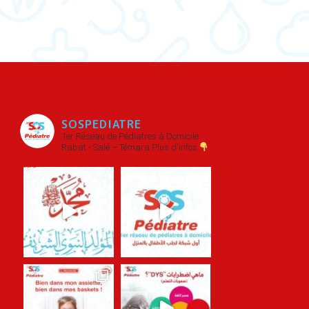
SOSPEDIATRE
1er Réseau de Pédiatres à Domicile
Rabat - Salé – Témara
Plus d'infos